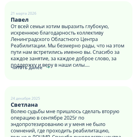
21 марта 2026
Павел
От всей семьи хотим выразить глубокую,
искреннюю благодарность коллективу
Ленинградского Областного Центра
Реабилитации. Мы безмерно рады, что на этом
пути нам встретились именно вы. Спасибо за
каждое занятие, за каждое доброе слово, за
поддержку и веру в наши силы....
Читать далее
24 декабря 2025
Светлана
Волею судьбы мне пришлось сделать вторую
операцию в сентябре 2025г по
эндопротезированию и у меня не было
сомнений, где проходить реабилитацию,
только в ЛОЦМР. Спасибо руководству центра