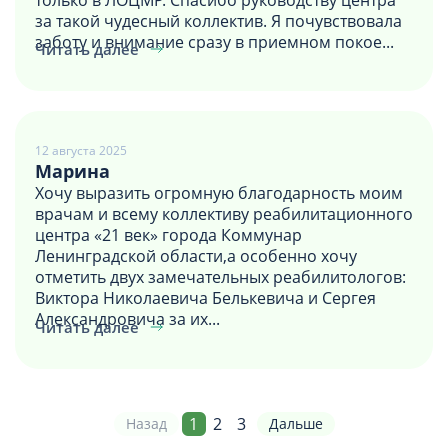
за такой чудесный коллектив. Я почувствовала
заботу и внимание сразу в приемном покое...
Читать далее
12 августа 2025
Марина
Хочу выразить огромную благодарность моим
врачам и всему коллективу реабилитационного
центра «21 век» города Коммунар
Ленинградской области,а особенно хочу
отметить двух замечательных реабилитологов:
Виктора Николаевича Белькевича и Сергея
Александровича за их...
Читать далее
1
2
3
Назад
Дальше