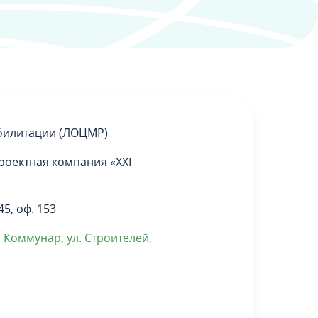
билитации (ЛОЦМР)
роектная компания «XXI
5, оф. 153
 Коммунар, ул. Строителей,