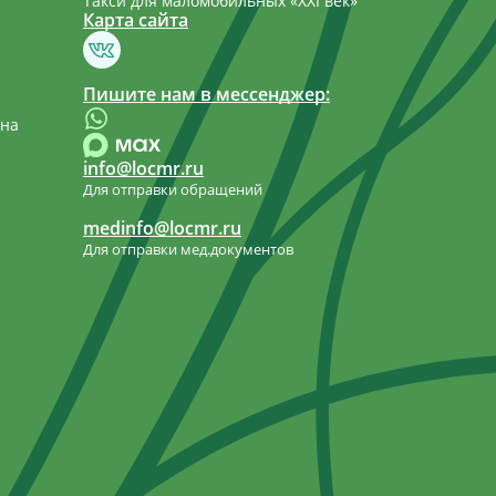
Такси для маломобильных «XXI век»
Карта сайта
Пишите нам в мессенджер:
 на
info@locmr.ru
Для отправки обращений
medinfo@locmr.ru
Для отправки мед.документов