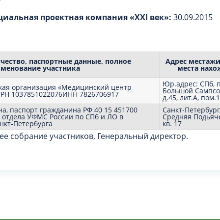
циальная проектная компания «XXI век»:
30.09.2015
чество, паспортные данные, полное
Адрес местажи
менование участника
места нахо
Юр.адрес: СПб, 
кая организация «Медицинский центр
Большой Сампсо
ГРН 1037851022076ИНН 7826706917
д.45, лит.А, пом.
а, паспорт гражданина РФ 40 15 451700
Санкт-Петербург,
 отдела УФМС России по СПб и ЛО в
Средняя Подьячес
нкт-Петербурга
кв. 17
е собрание участников, Генеральный директор.