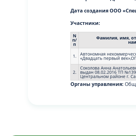
Дата создания ООО «Спе
Участники:
N
Фамилия, имя, от
п/
наи
п
Автономная некоммерчес
1.
«Двадцать первый век»,О
Соколова Анна Анатольевн
2.
выдан 08.02.2016 ТП №139
Центральном районе г. Са
Органы управления:
Обще