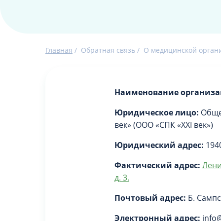
Главная
/
Обратная связь
/
О медицинской орган
Наименование организа
Юридическое лицо:
Общес
век» (ООО «СПК «ХХI век»)
Юридический адрес:
1940
Фактический адрес:
Лени
д. 3.
Почтовый адрес:
Б. Сампс
Электронный адрес:
info