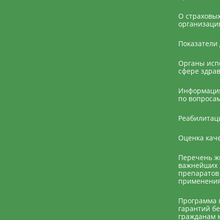
О страховы
организаци
Показатели 
Органы исп
сфере здра
Информация
по вопросам
Реабилитац
Оценка каче
Перечень ж
важнейших 
препаратов
применени
Программа 
гарантий бе
гражданам 