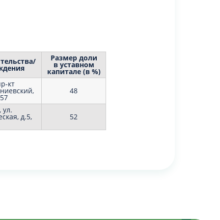
Размер доли
тельства/
в уставном
ждения
капитале (в %)
пр-кт
ниевский,
48
157
 ул.
кая, д.5,
52