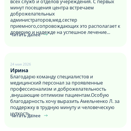
всех служб и отделов учереждения. С первых
минут посещения центра встречаем
доброжелательных
администраторов,мед.сестер
приемного,сопровождающих это располагает к
доверию и надежде на успешное лечение...
Читать далее
24 мая 2026
Ирина
Благодарю команду специалистов и
медицинский персонал за проявленные
профессионализм и доброжелательность
,внушающие оптимизм пациентам.Особую
благодарность хочу выразить Амельченко Л. за
поддержку в трудную минуту и человеческую
чуткость...
Читать далее