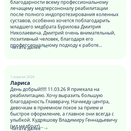
благодарности всему профессиональному
лечащему медперсононалу реабилитации
после полного индопротезирования коленных
суставов, особенно хочется поблагодарить
младшего медбрата Бурилова Дмитрия
Николаевича. Дмитрий очень внимательный,
позитивный человек, благодаря его
профессиональному подходу к работе...
Читать далее
1 апреля 2026
Лариса
День добрый!!!!! 11.03.26 Я приехала на
реабилитацию. Хочу выразить большую
благодарность Главврачу, Начмеду центра,
девочкам в приемном покое за прием и
быстрое оформление, а главное они всегда с
улыбкой. Кудряшову Владимиру Геннадьевичу
(мл.медбрат)...
Читать далее