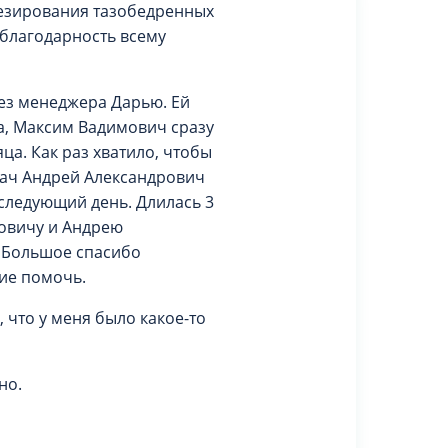
тезирования тазобедренных
 благодарность всему
рез менеджера Дарью. Ей
на, Максим Вадимович сразу
ца. Как раз хватило, чтобы
рач Андрей Александрович
 следующий день. Длилась 3
мовичу и Андрею
. Большое спасибо
ие помочь.
 что у меня было какое-то
нно.