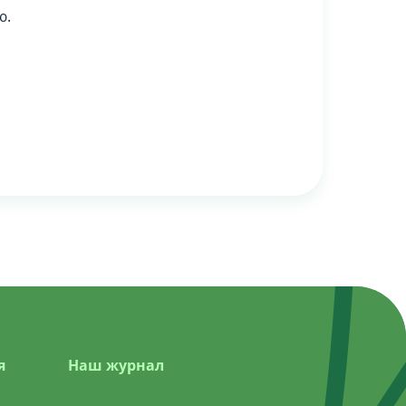
ю.
я
Наш журнал