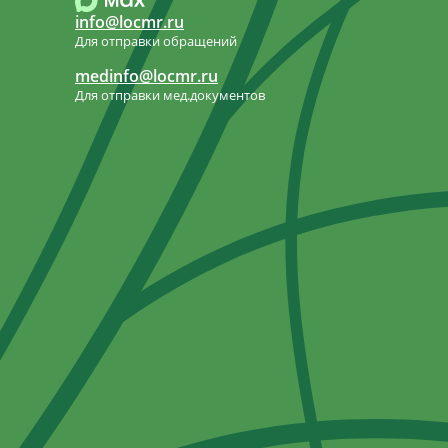
info@locmr.ru
Для отправки обращений
medinfo@locmr.ru
Для отправки мед.документов