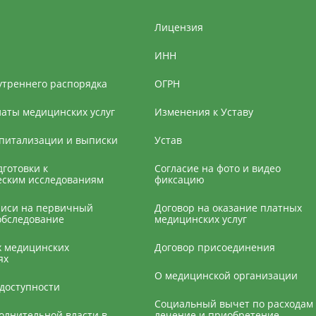
Лицензия
ИНН
утреннего распорядка
ОГРН
латы медицинских услуг
Изменения к Уставу
спитализации и выписки
Устав
готовки к
Согласие на фото и видео
еским исследованиям
фиксацию
писи на первичный
Договор на оказание платных
обследование
медицинских услуг
х медицинских
Договор присоединения
ях
О медицинской организации
доступности
Социальный вычет по расходам
олнительной власти в
лечение и приобретение