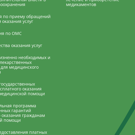
воохранения
медикаментов
 по приему обращений
 оказания услуг
ия по ОМС
ства оказания услуг
изненно необходимых и
лекарственных
 для медицинского
я
государственных
сплатного оказания
медицинской помощи
льная программа
енных гарантий
о оказания гражданам
ой помощи
едоставления платных