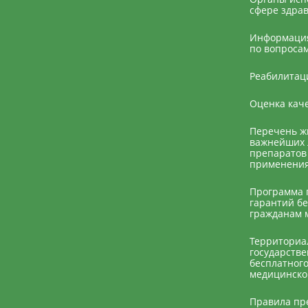
сфере здра
Информация
по вопросам
Реабилитац
Оценка каче
Перечень ж
важнейших 
препаратов
применени
Программа 
гарантий бе
гражданам 
Территориа
государств
бесплатног
медицинск
Правила пр