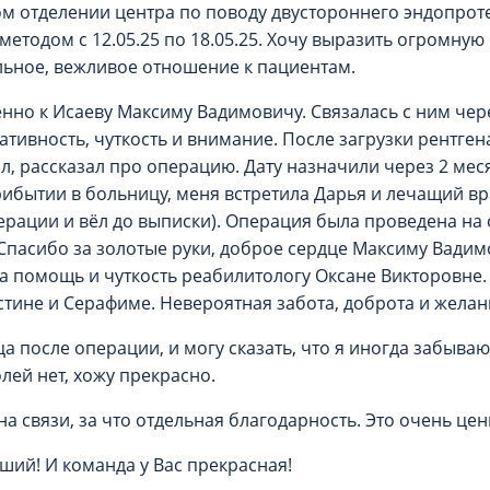
ом отделении центра по поводу двустороннего эндопро
етодом с 12.05.25 по 18.05.25. Хочу выразить огромную
льное, вежливое отношение к пациентам.
нно к Исаеву Максиму Вадимовичу. Связалась с ним че
ативность, чуткость и внимание. После загрузки рентге
л, рассказал про операцию. Дату назначили через 2 меся
рибытии в больницу, меня встретила Дарья и лечащий в
ерации и вёл до выписки). Операция была проведена на
 Спасибо за золотые руки, доброе сердце Максиму Вади
за помощь и чуткость реабилитологу Оксане Викторовне
тине и Серафиме. Невероятная забота, доброта и желан
 после операции, и могу сказать, что я иногда забываю,
лей нет, хожу прекрасно.
а связи, за что отдельная благодарность. Это очень це
ший! И команда у Вас прекрасная!