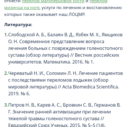
отнести
перелом малоберцовой кости
и
перелом
мизинца на ноге
, услуги по лечению и восстановлению
которых также оказывает наш ЛОЦМР.
Литература:
Слободской А. Б., Балаян В. Д., Язбек М. Х., Ямщиков
О. Н. Современное представление вопроса
лечения больных с повреждением голеностопного
сустава (обзор литературы) // Вестник российских
университетов. Математика. 2016. № 1.
Череватый Н. И., Соломин Л. Н. Лечение пациентов
с последствиями переломов лодыжек (обзор
мировой литературы) // Acta Biomedica Scientifica.
2019. № 6.
Петров Н. В., Карев А. С., Бровкин С. В., Германов В.
Г. Значение ранней активизации при лечении
тяжелой травмы голеностопного сустава //
Евразийский Союз Ученых. 2015. № 5–5 (14).