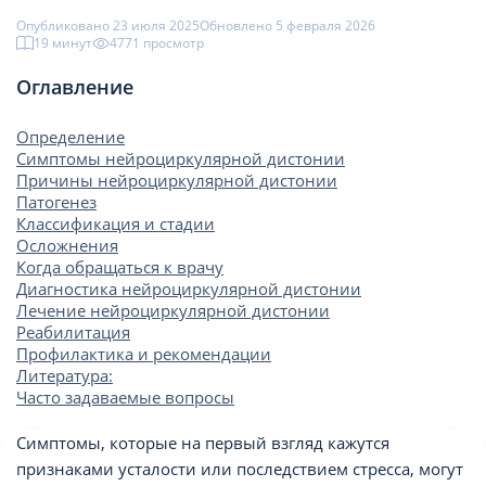
Опубликовано 23 июля 2025
Обновлено 5 февраля 2026
19 минут
4771 просмотр
Оглавление
Определение
Симптомы нейроциркулярной дистонии
Причины нейроциркулярной дистонии
Патогенез
Классификация и стадии
Осложнения
Когда обращаться к врачу
Диагностика нейроциркулярной дистонии
Лечение нейроциркулярной дистонии
Реабилитация
Профилактика и рекомендации
Литература:
Часто задаваемые вопросы
Симптомы, которые на первый взгляд кажутся
признаками усталости или последствием стресса, могут