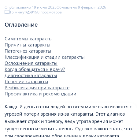
Опубликовано 19 июня 2025
Обновлено 9 февраля 2026
15 минут
9190 просмотров
Оглавление
Симптомы катаракты
Причины катаракты
Патогенез катаракты
Классификация и стадии катаракты
Осложнения катаракты
Когда обращаться к врачу?
Диагностика катаракты
Лечение катаракты
Реабилитация при катаракте
Профилактика и рекомендации
Каждый день сотни людей во всем мире сталкиваются с
угрозой потери зрения из-за катаракты. Этот диагноз
вызывает страх и тревогу, ведь утрата зрения может
существенно изменить жизнь. Однако важно знать, что
при своевременном обращении к врачу катаракта