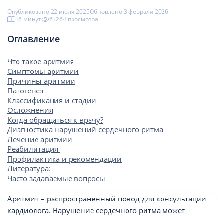
Опубликовано 22 июля 2025
Обновлено 3 февраля 2026
16 минут
61264 просмотрa
Оглавление
Что такое аритмия
Симптомы аритмии
Причины аритмии
Патогенез
Классификация и стадии
Осложнения
Когда обращаться к врачу?
Диагностика нарушений сердечного ритма
Лечение аритмии
Реабилитация
Профилактика и рекомендации
Литература:
Часто задаваемые вопросы
Аритмия – распространенный повод для консультации
кардиолога. Нарушение сердечного ритма может